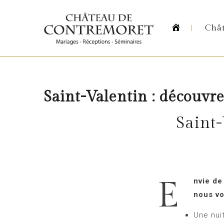
Homepag
Châ
Saint-Valentin : découvrez
Saint-
E
nvie de
nous vo
Une nui