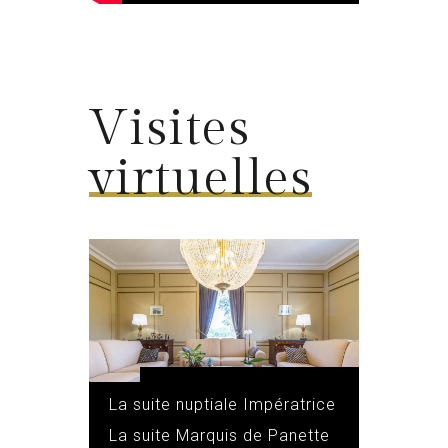
Visites
virtuelles
Les salons du Château
La suite nuptiale Impératrice
Eugénie
La suite Marquis de Panette