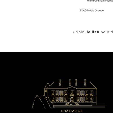
> Voici
le lien
pour d