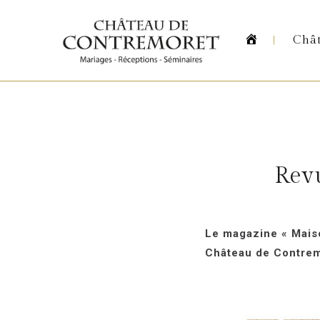
Homepag
Châ
Revu
Le magazine « Maiso
Château de Contrem