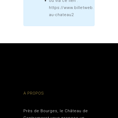
ou via ce lien :
https://www.billetweb.fr/trepas-
au-chateau2
A PROPOS
Près de Bourges, le
Château de
Contremoret
vous propose un