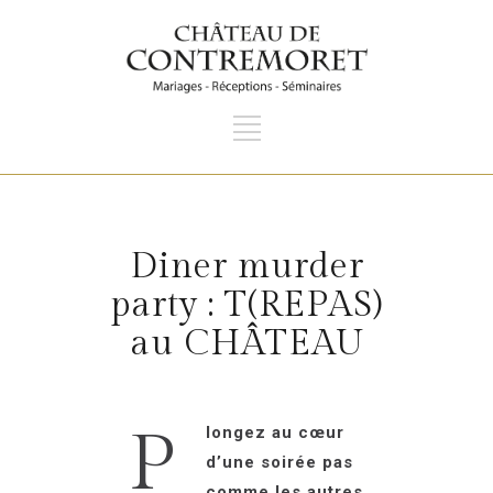
Diner murder
party : T(REPAS)
au CHÂTEAU
P
longez au cœur
d’une soirée pas
comme les autres…